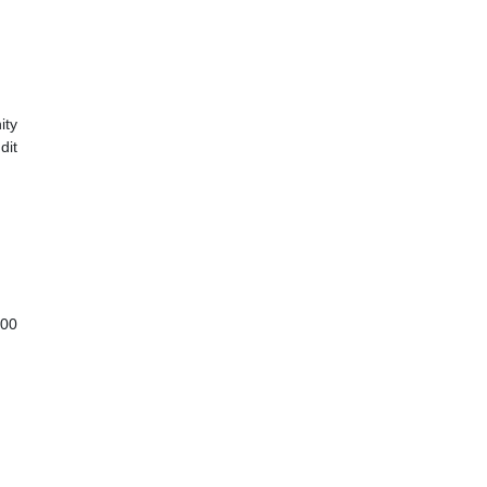
ity
dit
300