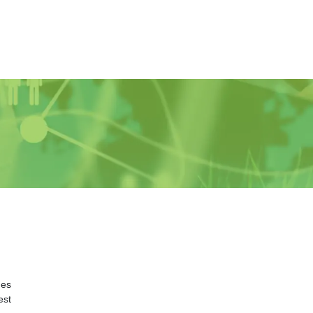
des
est